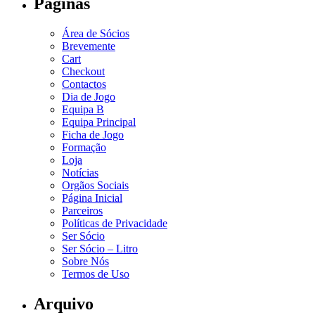
Páginas
Área de Sócios
Brevemente
Cart
Checkout
Contactos
Dia de Jogo
Equipa B
Equipa Principal
Ficha de Jogo
Formação
Loja
Notícias
Orgãos Sociais
Página Inicial
Parceiros
Políticas de Privacidade
Ser Sócio
Ser Sócio – Litro
Sobre Nós
Termos de Uso
Arquivo