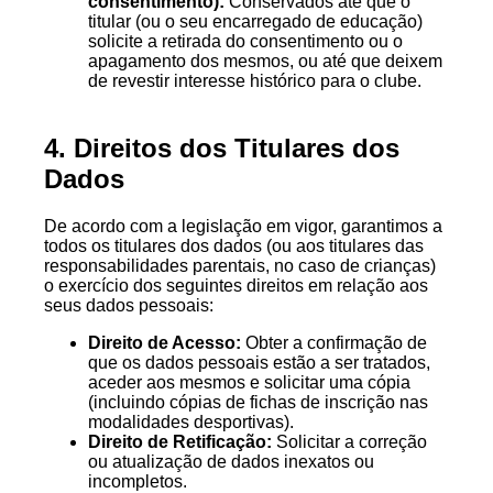
consentimento):
Conservados até que o
titular (ou o seu encarregado de educação)
solicite a retirada do consentimento ou o
apagamento dos mesmos, ou até que deixem
de revestir interesse histórico para o clube.
Subscreva a nossa newsletter
4. Direitos dos Titulares dos
Dados
Receba todas as noticias do clube no seu email
De acordo com a legislação em vigor, garantimos a
todos os titulares dos dados (ou aos titulares das
responsabilidades parentais, no caso de crianças)
o exercício dos seguintes direitos em relação aos
seus dados pessoais:
Direito de Acesso:
Obter a confirmação de
que os dados pessoais estão a ser tratados,
Permito que o Caldas SC recolha os meus dados.
aceder aos mesmos e solicitar uma cópia
(incluindo cópias de fichas de inscrição nas
Subscrever
modalidades desportivas).
Direito de Retificação:
Solicitar a correção
ou atualização de dados inexatos ou
incompletos.