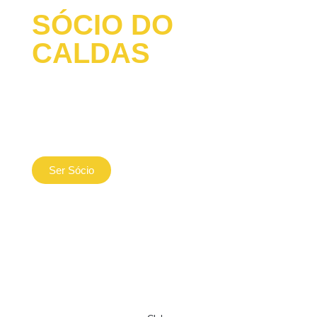
SÓCIO DO
CALDAS
Lorem ipsum dolor sit amet, consectetur adipiscing
elit, sed do eiusmod tempor incididunt ut labore et
dolore magna aliqua.
Ser Sócio