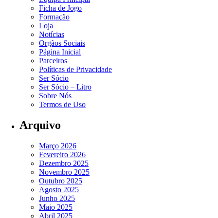
Subscreva a nossa newsletter
Ficha de Jogo
Formação
Loja
Receba todas as noticias do clube no seu email
Notícias
Orgãos Sociais
Página Inicial
Parceiros
Políticas de Privacidade
Ser Sócio
Ser Sócio – Litro
Sobre Nós
Termos de Uso
Permito que o Caldas SC recolha os meus dados.
Arquivo
Subscrever
Março 2026
Fevereiro 2026
Dezembro 2025
Novembro 2025
Outubro 2025
Agosto 2025
Junho 2025
Maio 2025
Abril 2025