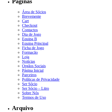
Páginas
Área de Sócios
Brevemente
Cart
Checkout
Contactos
Dia de Jogo
Equipa B
Equipa Principal
Ficha de Jogo
Formação
Loja
Notícias
Orgãos Sociais
Página Inicial
Parceiros
Políticas de Privacidade
Ser Sócio
Ser Sócio – Litro
Sobre Nós
Termos de Uso
Arquivo