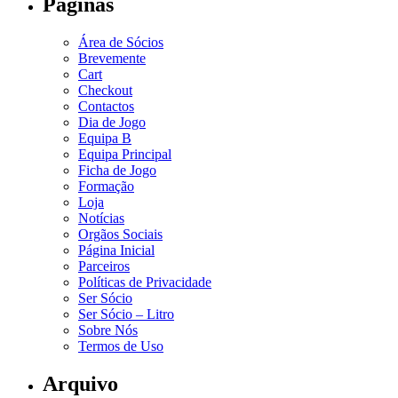
Páginas
Área de Sócios
Brevemente
Cart
Checkout
Contactos
Dia de Jogo
Equipa B
Equipa Principal
Ficha de Jogo
Formação
Loja
Notícias
Orgãos Sociais
Página Inicial
Parceiros
Políticas de Privacidade
Ser Sócio
Ser Sócio – Litro
Sobre Nós
Termos de Uso
Arquivo