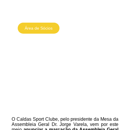
Área de Sócios
Loja Online
Caldas SC marca
Assembleia Geral para
apresentação de contas.
Carolina Neto
23 Outubro, 2024
13:05
O Caldas Sport Clube, pelo presidente da Mesa da
Assembleia Geral Dr. Jorge Varela, vem por este
meio
anunciar a marcação da Assembleia Geral