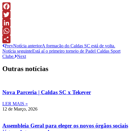
Facebook
Twitter
LinkedIn
WhatsApp
Prev
Notícia anterior
A formação do Caldas SC está de volta.
Share
Notícia seguinte
Está aí o primeiro torneio de Padel Caldas Sport
Clube.
Next
Outras notícias
Nova Parceria | Caldas SC x Tekever
LER MAIS »
12 de Março, 2026
Assembleia Geral para eleger os novos órgãos sociais